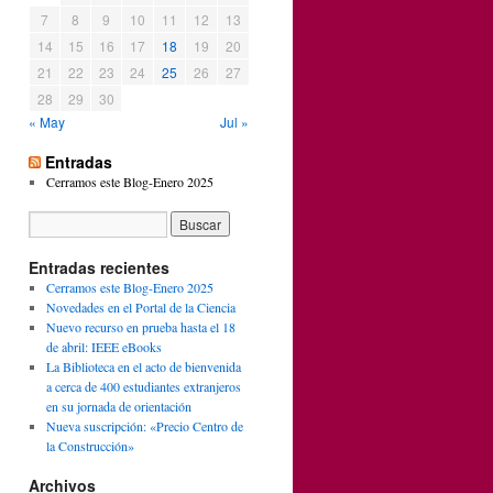
7
8
9
10
11
12
13
14
15
16
17
18
19
20
21
22
23
24
25
26
27
28
29
30
« May
Jul »
Entradas
Cerramos este Blog-Enero 2025
Entradas recientes
Cerramos este Blog-Enero 2025
Novedades en el Portal de la Ciencia
Nuevo recurso en prueba hasta el 18
de abril: IEEE eBooks
La Biblioteca en el acto de bienvenida
a cerca de 400 estudiantes extranjeros
en su jornada de orientación
Nueva suscripción: «Precio Centro de
la Construcción»
Archivos