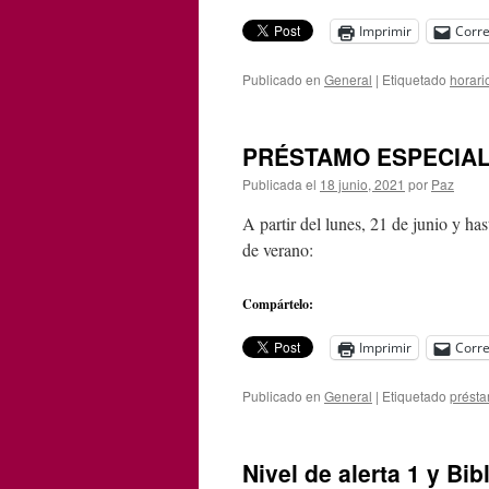
Imprimir
Corre
Publicado en
General
|
Etiquetado
horari
PRÉSTAMO ESPECIAL
Publicada el
18 junio, 2021
por
Paz
A partir del lunes, 21 de junio y ha
de verano:
Compártelo:
Imprimir
Corre
Publicado en
General
|
Etiquetado
prést
Nivel de alerta 1 y Bib