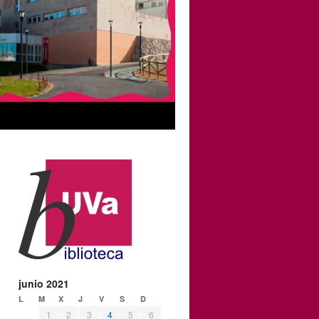
junio 2021
L
M
X
J
V
S
D
1
2
3
4
5
6