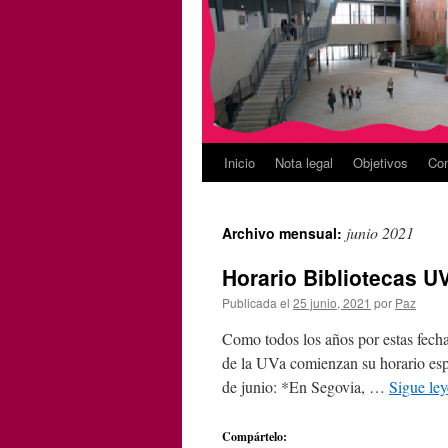
Inicio
Nota legal
Objetivos
Con
junio 2021
Archivo mensual:
Horario Bibliotecas U
Publicada el
25 junio, 2021
por
Paz
Como todos los años por estas fechas
de la UVa comienzan su horario espec
de junio: *En Segovia, …
Sigue le
Compártelo: