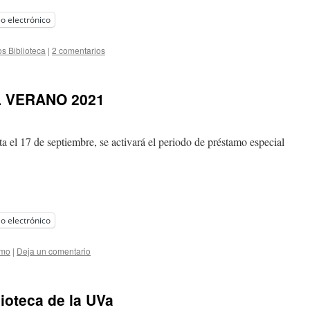
o electrónico
os Biblioteca
|
2 comentarios
 VERANO 2021
sta el 17 de septiembre, se activará el periodo de préstamo especial
o electrónico
amo
|
Deja un comentario
lioteca de la UVa