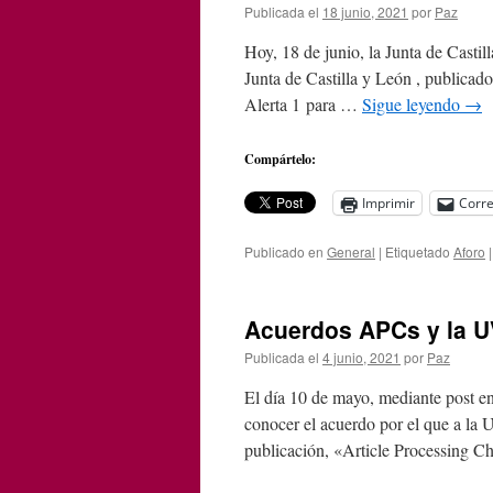
Publicada el
18 junio, 2021
por
Paz
Hoy, 18 de junio, la Junta de Cast
Junta de Castilla y León , publicad
Alerta 1 para …
Sigue leyendo
→
Compártelo:
Imprimir
Corre
Publicado en
General
|
Etiquetado
Aforo
|
Acuerdos APCs y la U
Publicada el
4 junio, 2021
por
Paz
El día 10 de mayo, mediante post e
conocer el acuerdo por el que a la 
publicación, «Article Processing 