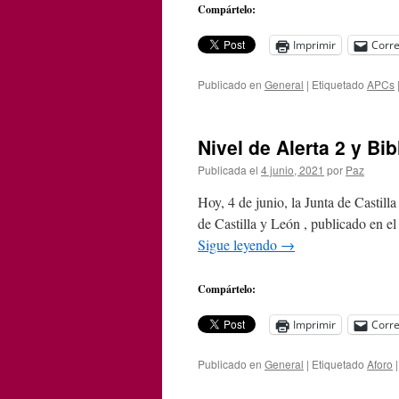
Compártelo:
Imprimir
Corre
Publicado en
General
|
Etiquetado
APCs
Nivel de Alerta 2 y Bib
Publicada el
4 junio, 2021
por
Paz
Hoy, 4 de junio, la Junta de Casti
de Castilla y León , publicado en e
Sigue leyendo
→
Compártelo:
Imprimir
Corre
Publicado en
General
|
Etiquetado
Aforo
|