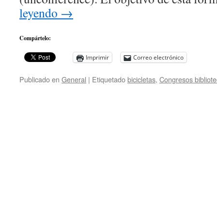
leyendo
→
Compártelo:
Imprimir
Correo electrónico
Publicado en
General
|
Etiquetado
bicicletas
,
Congresos bibliot