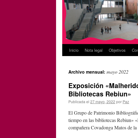
Inicio
Nota legal
Objetivos
Con
mayo 2022
Archivo mensual:
Exposición «Malherido
Bibliotecas Rebiun»
Publicada el
27 mayo, 2022
por
Paz
El Grupo de Patrimonio Bibliográfi
tiempo en las bibliotecas Rebiun» «
compañera Covadonga Matos de la 