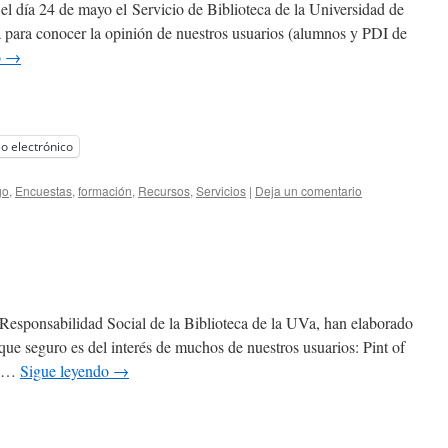
 el día 24 de mayo el Servicio de Biblioteca de la Universidad de
a para conocer la opinión de nuestros usuarios (alumnos y PDI de
o
→
o electrónico
go
,
Encuestas
,
formación
,
Recursos
,
Servicios
|
Deja un comentario
esponsabilidad Social de la Biblioteca de la UVa, han elaborado
que seguro es del interés de muchos de nuestros usuarios: Pint of
el …
Sigue leyendo
→