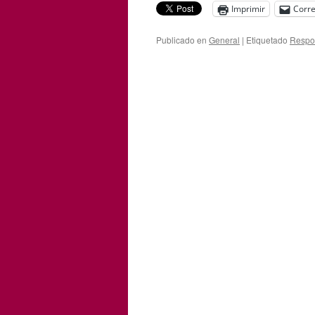
Imprimir
Corre
Publicado en
General
|
Etiquetado
Respon