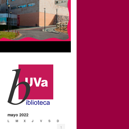
mayo 2022
L
M
X
J
V
S
D
1