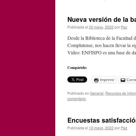
Nueva versión de la 
Publicada el
20 mayo, 2022
por
Paz
Desde la Biblioteca de la Facultad 
Complutense, nos hacen llevar la s
Video: ENFISPO es una base de dat
Compártelo:
Imprimir
Corre
Publicado en
General
,
Recursos de infor
comentario
Encuestas satisfacció
Publicada el
10 mayo, 2022
por
Paz