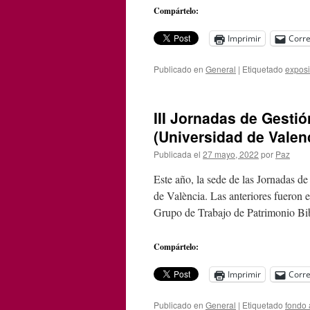
Compártelo:
Imprimir
Corre
Publicado en
General
|
Etiquetado
exposi
III Jornadas de Gestió
(Universidad de Valen
Publicada el
27 mayo, 2022
por
Paz
Este año, la sede de las Jornadas d
de València. Las anteriores fueron
Grupo de Trabajo de Patrimonio B
Compártelo:
Imprimir
Corre
Publicado en
General
|
Etiquetado
fondo 