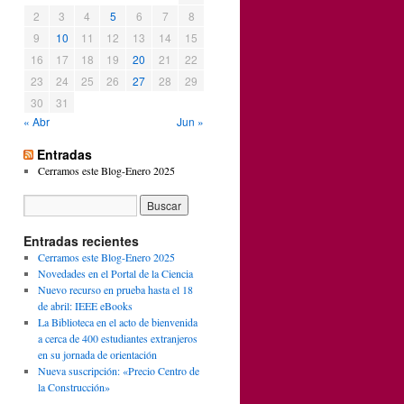
2
3
4
5
6
7
8
9
10
11
12
13
14
15
16
17
18
19
20
21
22
23
24
25
26
27
28
29
30
31
« Abr
Jun »
Entradas
Cerramos este Blog-Enero 2025
Entradas recientes
Cerramos este Blog-Enero 2025
Novedades en el Portal de la Ciencia
Nuevo recurso en prueba hasta el 18
de abril: IEEE eBooks
La Biblioteca en el acto de bienvenida
a cerca de 400 estudiantes extranjeros
en su jornada de orientación
Nueva suscripción: «Precio Centro de
la Construcción»