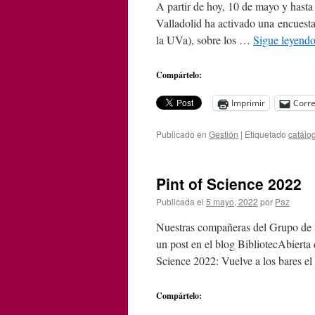
A partir de hoy, 10 de mayo y hasta
Valladolid ha activado una encuest
la UVa), sobre los …
Sigue leyend
Compártelo:
Imprimir
Corre
Publicado en
Gestión
|
Etiquetado
catálo
Pint of Science 2022
Publicada el
5 mayo, 2022
por
Paz
Nuestras compañeras del Grupo de R
un post en el blog BibliotecAbierta 
Science 2022: Vuelve a los bares 
Compártelo: