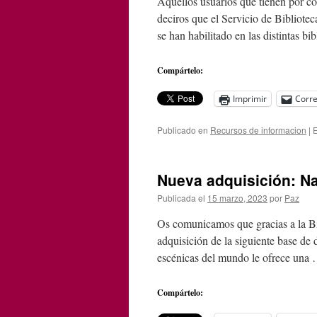
Aquellos usuarios que tienen por co
deciros que el Servicio de Biblioteca
se han habilitado en las distintas 
Compártelo:
Imprimir
Corre
Publicado en
Recursos de informacion
|
E
Nueva adquisición: Na
Publicada el
15 marzo, 2023
por
Paz
Os comunicamos que gracias a la Bib
adquisición de la siguiente base de 
escénicas del mundo le ofrece una
Compártelo: