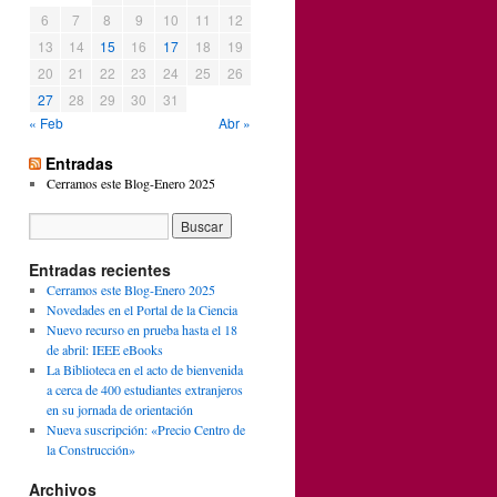
6
7
8
9
10
11
12
13
14
15
16
17
18
19
20
21
22
23
24
25
26
27
28
29
30
31
« Feb
Abr »
Entradas
Cerramos este Blog-Enero 2025
Entradas recientes
Cerramos este Blog-Enero 2025
Novedades en el Portal de la Ciencia
Nuevo recurso en prueba hasta el 18
de abril: IEEE eBooks
La Biblioteca en el acto de bienvenida
a cerca de 400 estudiantes extranjeros
en su jornada de orientación
Nueva suscripción: «Precio Centro de
la Construcción»
Archivos