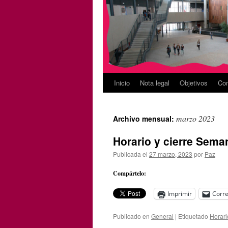
Inicio
Nota legal
Objetivos
Con
marzo 2023
Archivo mensual:
Horario y cierre Sema
Publicada el
27 marzo, 2023
por
Paz
Compártelo:
Imprimir
Corre
Publicado en
General
|
Etiquetado
Horari