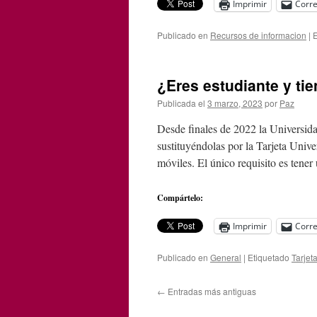
Imprimir
Corre
Publicado en
Recursos de informacion
|
E
¿Eres estudiante y ti
Publicada el
3 marzo, 2023
por
Paz
Desde finales de 2022 la Universidad
sustituyéndolas por la Tarjeta Univ
móviles. El único requisito es tene
Compártelo:
Imprimir
Corre
Publicado en
General
|
Etiquetado
Tarjet
←
Entradas más antiguas