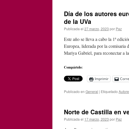
Día de los autores eur
de la UVa
Publicada el
27 marzo, 2023
por
Paz
Este año se lleva a cabo la 1ª edici
Europea, liderada por la comisaria 
Mariya Gabriel, para reconectar a 
Compártelo:
Imprimir
Corre
Publicado en
General
|
Etiquetado
Autore
Norte de Castilla en ve
Publicada el
17 marzo, 2023
por
Paz