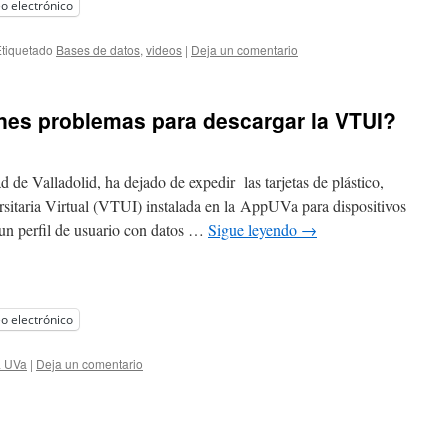
o electrónico
tiquetado
Bases de datos
,
videos
|
Deja un comentario
enes problemas para descargar la VTUI?
 de Valladolid, ha dejado de expedir las tarjetas de plástico,
ersitaria Virtual (VTUI) instalada en la AppUVa para dispositivos
r un perfil de usuario con datos …
Sigue leyendo
→
o electrónico
a UVa
|
Deja un comentario