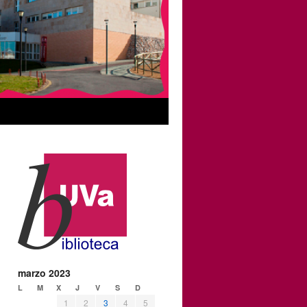
marzo 2023
L
M
X
J
V
S
D
1
2
3
4
5