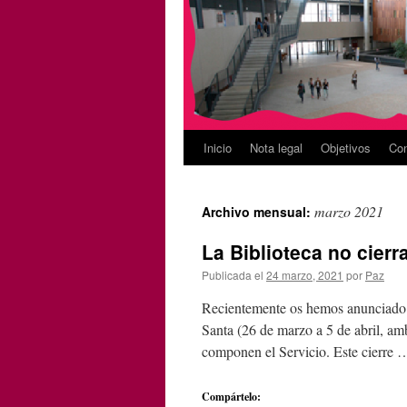
Inicio
Nota legal
Objetivos
Con
marzo 2021
Archivo mensual:
La Biblioteca no cierr
Publicada el
24 marzo, 2021
por
Paz
Recientemente os hemos anunciado e
Santa (26 de marzo a 5 de abril, amb
componen el Servicio. Este cierre
Compártelo: