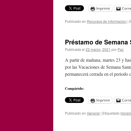
Imprimir
Corre
Publicado en
Recursos de informacion
|
E
Préstamo de Semana S
Publicada el
22 marzo, 2021
por
Paz
A partir de mañana, martes 23 y hast
por las Vacaciones de Semana Santa
permanecerá cerrada en el periodo
Compártelo:
Imprimir
Corre
Publicado en
General
|
Etiquetado
Horari