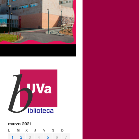
marzo 2021
L
M
X
J
V
S
D
1
2
3
4
5
6
7