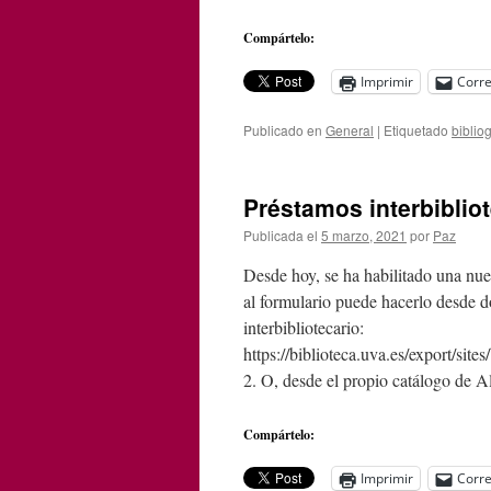
Compártelo:
Imprimir
Corre
Publicado en
General
|
Etiquetado
bibliog
Préstamos interbibliot
Publicada el
5 marzo, 2021
por
Paz
Desde hoy, se ha habilitado una nuev
al formulario puede hacerlo desde d
interbibliotecario:
https://biblioteca.uva.es/export/site
2. O, desde el propio catálogo de 
Compártelo:
Imprimir
Corre