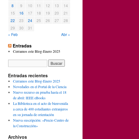
8
9
10
11
12
13
14
15
16
17
18
19
20
21
22
23
24
25
26
27
28
29
30
31
« Feb
Abr »
Entradas
Cerramos este Blog-Enero 2025
Entradas recientes
Cerramos este Blog-Enero 2025
Novedades en el Portal de la Ciencia
Nuevo recurso en prueba hasta el 18
de abril: IEEE eBooks
La Biblioteca en el acto de bienvenida
a cerca de 400 estudiantes extranjeros
en su jornada de orientación
Nueva suscripción: «Precio Centro de
la Construcción»
Archivos