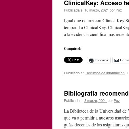
ClinicalKey: Acceso te
Publicada el
16 marzo, 2021
por
Paz
Igual que ocurre con ClinicalKey Stu
temporal a ClinicalKey. ClinicalKe
a la evidencia científica más recie
Compártelo:
Imprimir
Corre
Publicado en
Recursos de informacion
|
E
Bibliografía recomen
Publicada el
8 marzo, 2021
por
Paz
La Biblioteca de la Universidad de
que va a permitir a nuestros usuario
guías docentes de las asignaturas q