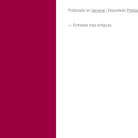
Publicado en
General
|
Etiquetado
Présta
←
Entradas más antiguas