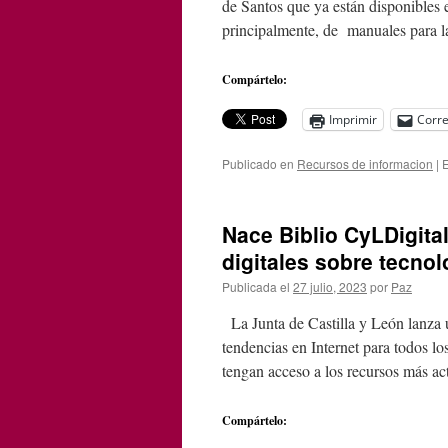
de Santos que ya están disponibles e
principalmente, de manuales para 
Compártelo:
Imprimir
Corre
Publicado en
Recursos de informacion
|
E
Nace Biblio CyLDigital
digitales sobre tecnol
Publicada el
27 julio, 2023
por
Paz
La Junta de Castilla y León lanza u
tendencias en Internet para todos lo
tengan acceso a los recursos más a
Compártelo: