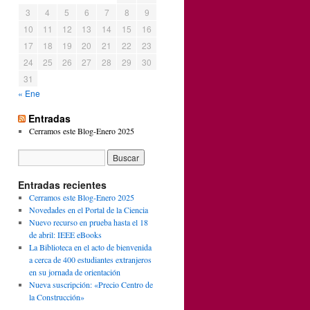
3
4
5
6
7
8
9
10
11
12
13
14
15
16
17
18
19
20
21
22
23
24
25
26
27
28
29
30
31
« Ene
Entradas
Cerramos este Blog-Enero 2025
Entradas recientes
Cerramos este Blog-Enero 2025
Novedades en el Portal de la Ciencia
Nuevo recurso en prueba hasta el 18
de abril: IEEE eBooks
La Biblioteca en el acto de bienvenida
a cerca de 400 estudiantes extranjeros
en su jornada de orientación
Nueva suscripción: «Precio Centro de
la Construcción»