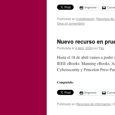
Imprimir
Corre
Publicado en
Investigación
,
Recursos de 
Deja un comentario
Nuevo recurso en prue
Publicada el
4 abril, 2024
por
Paz
Hasta el 18 de abril vamos a poder 
IEEE eBooks: Manning eBooks, Ar
Cybersecurity y Princeton Press Par
Compártelo:
Imprimir
Corre
Publicado en
Recursos de informacion
|
E