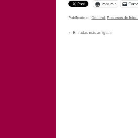
Imprimir
Corre
Publicado en
General
,
Recursos de infor
←
Entradas más antiguas