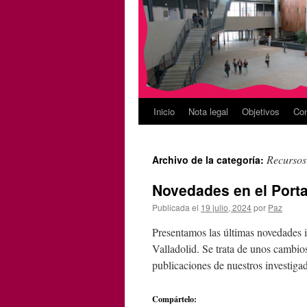
Inicio
Nota legal
Objetivos
Con
Recursos
Archivo de la categoría:
Novedades en el Porta
Publicada el
19 julio, 2024
por
Paz
Presentamos las últimas novedades i
Valladolid. Se trata de unos cambi
publicaciones de nuestros investiga
Compártelo: