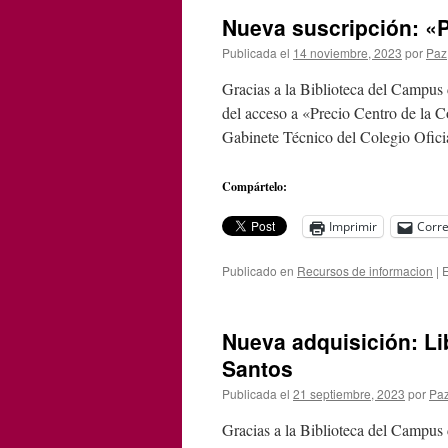
Nueva suscripción: «P
Publicada el
14 noviembre, 2023
por
Paz
Gracias a la Biblioteca del Campus 
del acceso a «Precio Centro de la C
Gabinete Técnico del Colegio Ofic
Compártelo:
Imprimir
Corre
Publicado en
Recursos de informacion
|
E
Nueva adquisición: Lib
Santos
Publicada el
21 septiembre, 2023
por
Pa
Gracias a la Biblioteca del Campus d