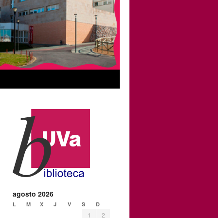
agosto 2026
L
M
X
J
V
S
D
1
2