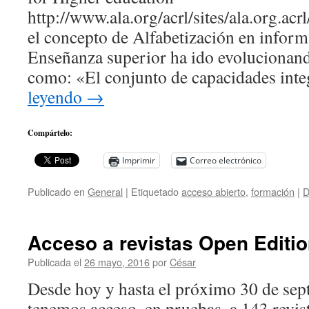
http://www.ala.org/acrl/sites/ala.org.ac
el concepto de Alfabetización en informa
Enseñanza superior ha ido evolucionand
como: «El conjunto de capacidades in
leyendo
→
Compártelo:
Imprimir
Correo electrónico
Publicado en
General
|
Etiquetado
acceso abierto
,
formación
|
D
Acceso a revistas Open Editi
Publicada el
26 mayo, 2016
por
César
Desde hoy y hasta el próximo 30 de se
tenemos acceso, en pruebas, a 143 revis