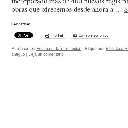
incorporado más de 400 nuevos registro
obras que ofrecemos desde ahora a …
S
Compártelo:
Imprimir
Correo electrónico
Publicado en
Recursos de informacion
|
Etiquetado
Biblioteca H
antiguo
|
Deja un comentario