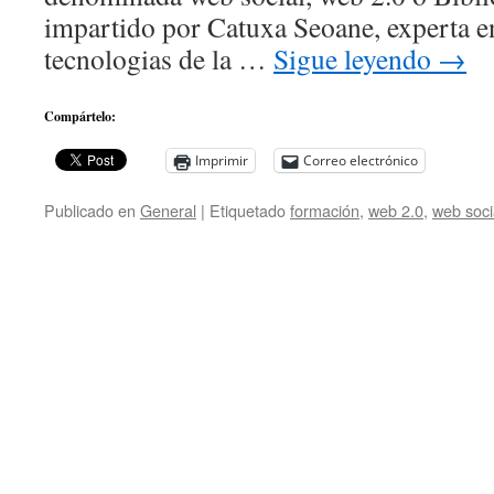
impartido por Catuxa Seoane, experta e
tecnologias de la …
Sigue leyendo
→
Compártelo:
Imprimir
Correo electrónico
Publicado en
General
|
Etiquetado
formación
,
web 2.0
,
web soci