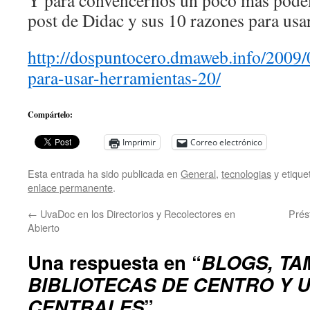
Y para convencernos un poco mas podem
post de Didac y sus 10 razones para usa
http://dospuntocero.dmaweb.info/2009/
para-usar-herramientas-20/
Compártelo:
Imprimir
Correo electrónico
Esta entrada ha sido publicada en
General
,
tecnologias
y etiqu
enlace permanente
.
←
UvaDoc en los Directorios y Recolectores en
Prés
Abierto
Una respuesta en “
BLOGS, TA
BIBLIOTECAS DE CENTRO Y 
CENTRALES
”