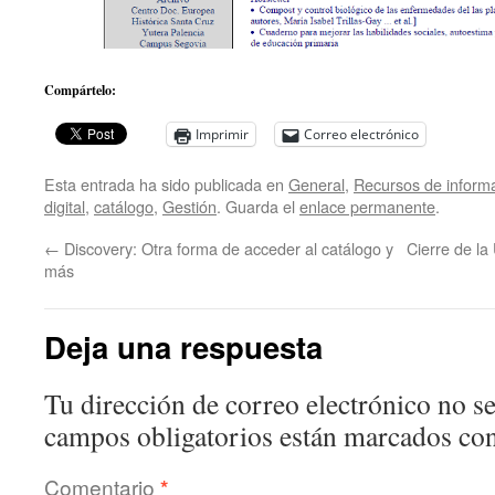
Compártelo:
Imprimir
Correo electrónico
Esta entrada ha sido publicada en
General
,
Recursos de inform
digital
,
catálogo
,
Gestión
. Guarda el
enlace permanente
.
←
Discovery: Otra forma de acceder al catálogo y
Cierre de l
más
Deja una respuesta
Tu dirección de correo electrónico no se
campos obligatorios están marcados co
Comentario
*