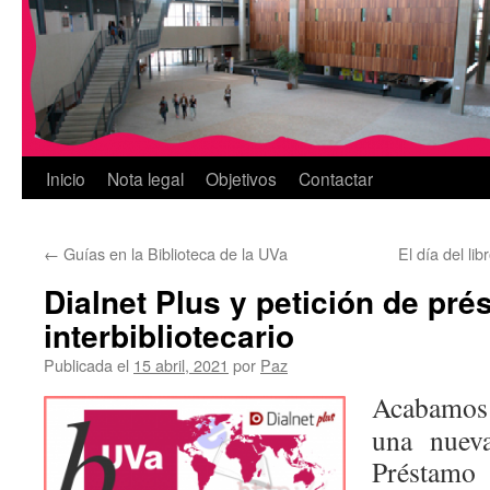
Inicio
Nota legal
Objetivos
Contactar
←
Guías en la Biblioteca de la UVa
El día del li
Dialnet Plus y petición de pr
interbibliotecario
Publicada el
15 abril, 2021
por
Paz
Acabamos
una nueva
Préstamo 