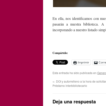
En ella, nos identificamos con nue
pasarán a nuestra biblioteca. A 
incorporando a nuestro listado simp
Compártelo:
Imprimir
Corre
Esta entrada ha sido publicada en
Gener
←
DOI y autorrelleno a la hora de solicitar
Préstamo interbibliotecario
Deja una respuesta