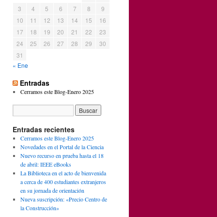
3
4
5
6
7
8
9
10
11
12
13
14
15
16
17
18
19
20
21
22
23
24
25
26
27
28
29
30
31
« Ene
Entradas
Cerramos este Blog-Enero 2025
Entradas recientes
Cerramos este Blog-Enero 2025
Novedades en el Portal de la Ciencia
Nuevo recurso en prueba hasta el 18
de abril: IEEE eBooks
La Biblioteca en el acto de bienvenida
a cerca de 400 estudiantes extranjeros
en su jornada de orientación
Nueva suscripción: «Precio Centro de
la Construcción»