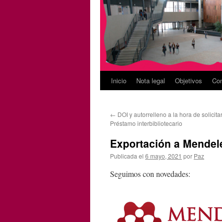
Inicio
Nota legal
Objetivos
Con
←
DOI y autorrelleno a la hora de solicitar
Préstamo interbibliotecario
Exportación a Mendel
Publicada el
6 mayo, 2021
por
Paz
Seguimos con novedades: