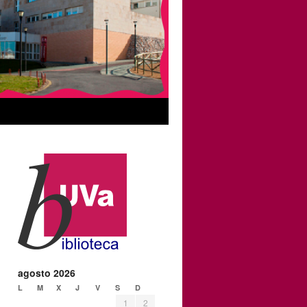
agosto 2026
L
M
X
J
V
S
D
1
2