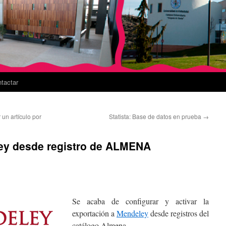
tactar
 un artículo por
Statista: Base de datos en prueba
→
ey desde registro de ALMENA
Se acaba de configurar y activar la
exportación a
Mendeley
desde registros del
catálogo Almena.