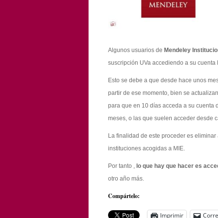
Algunos usuarios de
Mendeley Institucio
suscripción UVa accediendo a su cuenta 
Esto se debe a que desde hace unos mes
partir de ese momento, bien se actualiza
para que en 10 días acceda a su cuenta d
meses, o las que suelen acceder desde c
La finalidad de este proceder es elimina
instituciones acogidas a MIE.
Por tanto ,
lo que hay que hacer es acc
otro año más.
Compártelo:
Imprimir
Corre