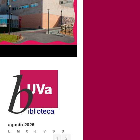
agosto 2026
L
M
X
J
V
S
D
1
2