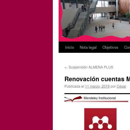
Inicio
Nota legal
Objetivos
Con
←
Suspensión ALMENA PLUS
Renovación cuentas M
Publicada el
11 marzo, 2019
por
César