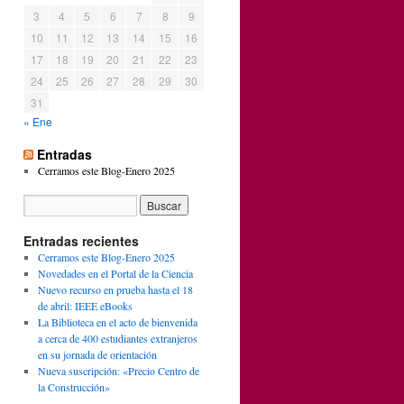
3
4
5
6
7
8
9
10
11
12
13
14
15
16
17
18
19
20
21
22
23
24
25
26
27
28
29
30
31
« Ene
Entradas
Cerramos este Blog-Enero 2025
Entradas recientes
Cerramos este Blog-Enero 2025
Novedades en el Portal de la Ciencia
Nuevo recurso en prueba hasta el 18
de abril: IEEE eBooks
La Biblioteca en el acto de bienvenida
a cerca de 400 estudiantes extranjeros
en su jornada de orientación
Nueva suscripción: «Precio Centro de
la Construcción»