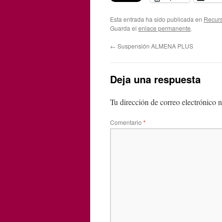
Esta entrada ha sido publicada en
Recurs
Guarda el
enlace permanente
.
←
Suspensión ALMENA PLUS
Deja una respuesta
Tu dirección de correo electrónico n
Comentario
*