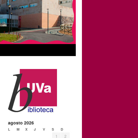
agosto 2026
L
M
X
J
V
S
D
1
2