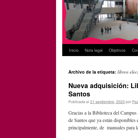
Inicio
Nota legal
Objetivos
Con
libros ele
Archivo de la etiqueta:
Nueva adquisición: Lib
Santos
Publicada el
21 septiembre, 2023
por
Pa
Gracias a la Biblioteca del Campus d
de Santos que ya están disponibles e
principalmente, de manuales para 