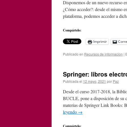
Disponemos de un nuevo recurso en 
¿Cómo acceder?: desde el mismo en
plataforma, podemos acceder a dic
Compártelo:
Imprimir
Corre
Publicado en
Recursos de informacion
|
E
Springer: libros elect
Publicada el
12 mayo, 2021
por
Paz
Desde el curso 2017-2018, la Biblio
BUCLE, pone a disposición de su co
materias de Springer Link Books: 
leyendo
→
Compártelo: