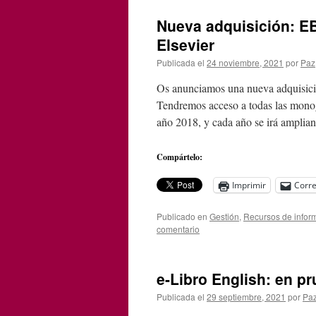
Nueva adquisición: E
Elsevier
Publicada el
24 noviembre, 2021
por
Paz
Os anunciamos una nueva adquisici
Tendremos acceso a todas las monogr
año 2018, y cada año se irá amplia
Compártelo:
Imprimir
Corre
Publicado en
Gestión
,
Recursos de infor
comentario
e-Libro English: en p
Publicada el
29 septiembre, 2021
por
Pa