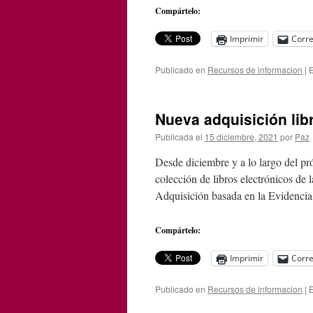
Compártelo:
Imprimir
Corre
Publicado en
Recursos de informacion
|
E
Nueva adquisición lib
Publicada el
15 diciembre, 2021
por
Paz
Desde diciembre y a lo largo del pr
colección de libros electrónicos d
Adquisición basada en la Evidenci
Compártelo:
Imprimir
Corre
Publicado en
Recursos de informacion
|
E