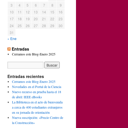
3
4
5
6
7
8
9
10
11
12
13
14
15
16
17
18
19
20
21
22
23
24
25
26
27
28
29
30
31
« Ene
Entradas
Cerramos este Blog-Enero 2025
Entradas recientes
Cerramos este Blog-Enero 2025
Novedades en el Portal de la Ciencia
Nuevo recurso en prueba hasta el 18
de abril: IEEE eBooks
La Biblioteca en el acto de bienvenida
a cerca de 400 estudiantes extranjeros
en su jornada de orientación
Nueva suscripción: «Precio Centro de
la Construcción»