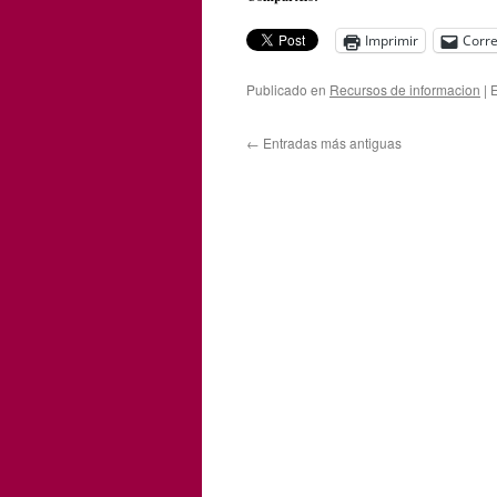
Imprimir
Corre
Publicado en
Recursos de informacion
|
E
←
Entradas más antiguas