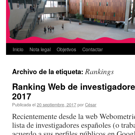
Inicio
Nota legal
Objetivos
Contactar
Rankings
Archivo de la etiqueta:
Ranking Web de investigador
2017
Publicada el
20 septiembre, 2017
por
César
Recientemente desde la web Webometrics
lista de investigadores españoles (o tra
acuerdo a sus perfiles públicos en Goog