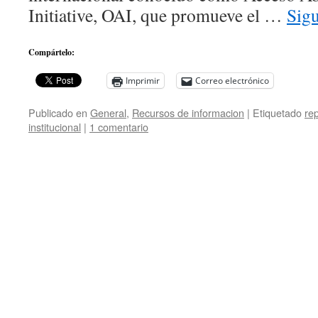
Initiative, OAI, que promueve el …
Sig
Compártelo:
Imprimir
Correo electrónico
Publicado en
General
,
Recursos de informacion
|
Etiquetado
re
institucional
|
1 comentario