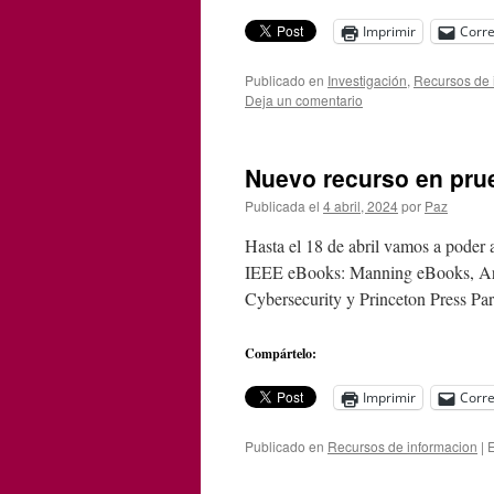
Imprimir
Corre
Publicado en
Investigación
,
Recursos de 
Deja un comentario
Nuevo recurso en prue
Publicada el
4 abril, 2024
por
Paz
Hasta el 18 de abril vamos a poder 
IEEE eBooks: Manning eBooks, Ar
Cybersecurity y Princeton Press Par
Compártelo:
Imprimir
Corre
Publicado en
Recursos de informacion
|
E