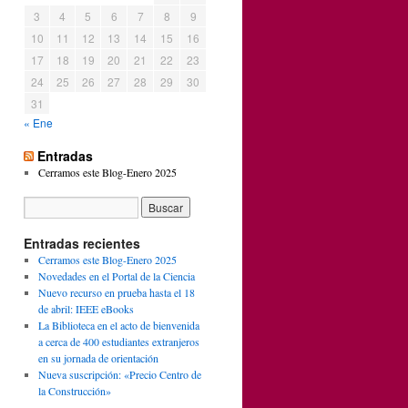
3
4
5
6
7
8
9
10
11
12
13
14
15
16
17
18
19
20
21
22
23
24
25
26
27
28
29
30
31
« Ene
Entradas
Cerramos este Blog-Enero 2025
Entradas recientes
Cerramos este Blog-Enero 2025
Novedades en el Portal de la Ciencia
Nuevo recurso en prueba hasta el 18
de abril: IEEE eBooks
La Biblioteca en el acto de bienvenida
a cerca de 400 estudiantes extranjeros
en su jornada de orientación
Nueva suscripción: «Precio Centro de
la Construcción»