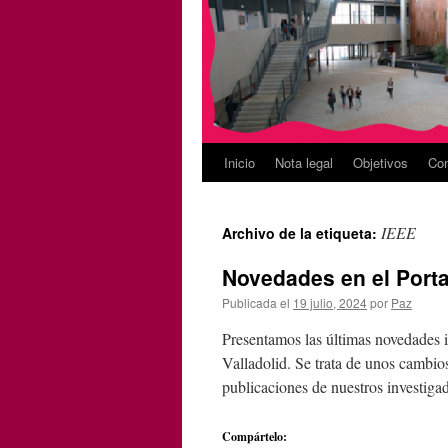
Inicio
Nota legal
Objetivos
Con
IEEE
Archivo de la etiqueta:
Novedades en el Porta
Publicada el
19 julio, 2024
por
Paz
Presentamos las últimas novedades i
Valladolid. Se trata de unos cambi
publicaciones de nuestros investiga
Compártelo: