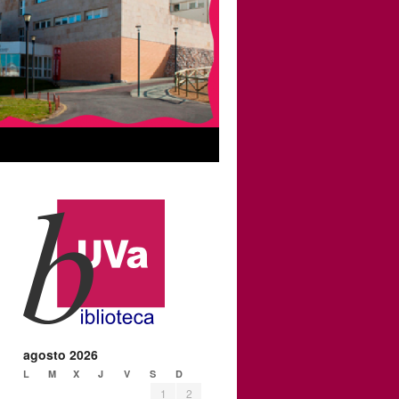
agosto 2026
L
M
X
J
V
S
D
1
2