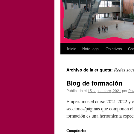
Inicio
Nota legal
Objetivos
Con
Redes soci
Archivo de la etiqueta:
Blog de formación
Publicada el
15 septiembre, 2021
por
Pa
Empezamos el curso 2021-2022 y con
secciones/páginas que componen el B
formación es una herramienta especi
Compártelo: