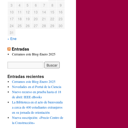
3
4
5
6
7
8
9
10
11
12
13
14
15
16
17
18
19
20
21
22
23
24
25
26
27
28
29
30
31
« Ene
Entradas
Cerramos este Blog-Enero 2025
Entradas recientes
Cerramos este Blog-Enero 2025
Novedades en el Portal de la Ciencia
Nuevo recurso en prueba hasta el 18
de abril: IEEE eBooks
La Biblioteca en el acto de bienvenida
a cerca de 400 estudiantes extranjeros
en su jornada de orientación
Nueva suscripción: «Precio Centro de
la Construcción»