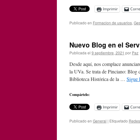
Imprimir
Corre
Publicado en
Formacion de usuarios
,
Ges
Nuevo Blog en el Serv
Publicada el
9 septiembre, 2021
por
Paz
Desde aquí, nos complace anunciaros
la UVa. Se trata de Pinciano: Blog d
Biblioteca Histórica de la …
Sigue 
Compártelo:
Imprimir
Corre
Publicado en
General
|
Etiquetado
Redes 