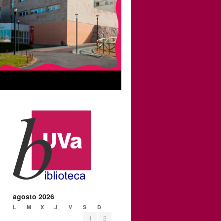
agosto 2026
L
M
X
J
V
S
D
1
2