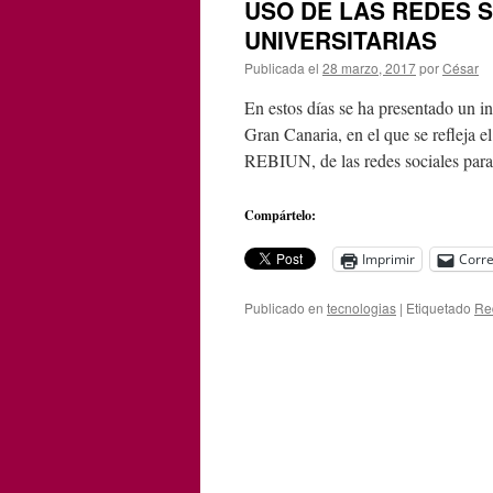
USO DE LAS REDES S
UNIVERSITARIAS
Publicada el
28 marzo, 2017
por
César
En estos días se ha presentado un i
Gran Canaria, en el que se refleja e
REBIUN, de las redes sociales pa
Compártelo:
Imprimir
Corre
Publicado en
tecnologias
|
Etiquetado
Re